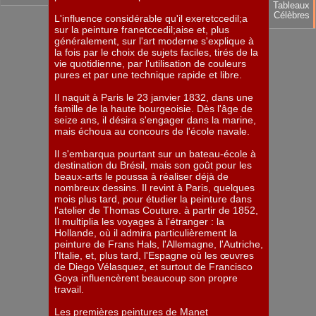
Tableaux
Célèbres
L'influence considérable qu'il exeretccedil;a
sur la peinture franetccedil;aise et, plus
généralement, sur l'art moderne s'explique à
la fois par le choix de sujets faciles, tirés de la
vie quotidienne, par l'utilisation de couleurs
pures et par une technique rapide et libre.
Il naquit à Paris le 23 janvier 1832, dans une
famille de la haute bourgeoisie. Dès l'âge de
seize ans, il désira s'engager dans la marine,
mais échoua au concours de l'école navale.
Il s'embarqua pourtant sur un bateau-école à
destination du Brésil, mais son goût pour les
beaux-arts le poussa à réaliser déjà de
nombreux dessins. Il revint à Paris, quelques
mois plus tard, pour étudier la peinture dans
l'atelier de Thomas Couture. à partir de 1852,
Il multiplia les voyages à l'étranger : la
Hollande, où il admira particulièrement la
peinture de Frans Hals, l'Allemagne, l'Autriche,
l'Italie, et, plus tard, l'Espagne où les œuvres
de Diego Vélasquez, et surtout de Francisco
Goya influencèrent beaucoup son propre
travail.
Les premières peintures de Manet