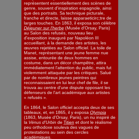
représentent essentiellement des scènes de
genre, souvent d'inspiration espagnole, ainsi
que des portraits. Sa technique picturale,
franche et directe, laisse apparaeticirc;tre de
larges touches. En 1863, il exposa son célèbre
Déjeuner sur l'herbe
(Musée d'Orsay, Paris)
au Salon des refusés, nouveau lieu
d'exposition inauguré par Napoléon III
accueillant, à la demande des artistes, les
œuvres rejetées au Salon officiel. La toile de
Manet, représentant une jeune femme nue
assise, entourée de deux hommes en
costume, dans un décor champêtre, attira
immédiatement l'attention du public, mais fut
violemment attaquée par les critiques. Salué
par de nombreux jeunes peintres qui
reconnaissaient en lui leur chef de file, il se
trouva au centre d'une dispute opposant les
défenseurs de l'art académique aux artistes
« refusés ».
En 1864, le Salon officiel accepta deux de ses
tableaux, et, en 1865, il y exposa
Olympia
(1863, Musée d'Orsay, Paris), un nu inspiré de
la
Vénus d'Urbin
de
Titien
et dont le réalisme
peu orthodoxe souleva des vagues de
protestations au sein des cercles
académiques.