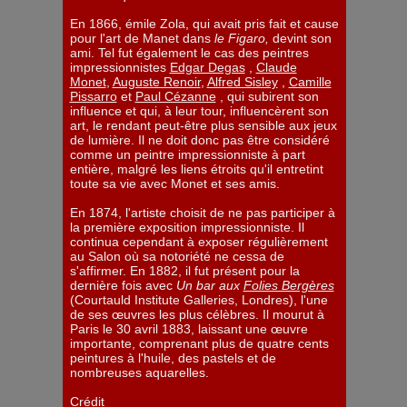
En 1866, émile Zola, qui avait pris fait et cause
pour l'art de Manet dans
le Figaro,
devint son
ami. Tel fut également le cas des peintres
impressionnistes
Edgar Degas
,
Claude
Monet
,
Auguste Renoir
,
Alfred Sisley
,
Camille
Pissarro
et
Paul Cézanne
, qui subirent son
influence et qui, à leur tour, influencèrent son
art, le rendant peut-être plus sensible aux jeux
de lumière. Il ne doit donc pas être considéré
comme un peintre impressionniste à part
entière, malgré les liens étroits qu'il entretint
toute sa vie avec Monet et ses amis.
En 1874, l'artiste choisit de ne pas participer à
la première exposition impressionniste. Il
continua cependant à exposer régulièrement
au Salon où sa notoriété ne cessa de
s'affirmer. En 1882, il fut présent pour la
dernière fois avec
Un bar aux
Folies Bergères
(Courtauld Institute Galleries, Londres), l'une
de ses œuvres les plus célèbres. Il mourut à
Paris le 30 avril 1883, laissant une œuvre
importante, comprenant plus de quatre cents
peintures à l'huile, des pastels et de
nombreuses aquarelles.
Crédit