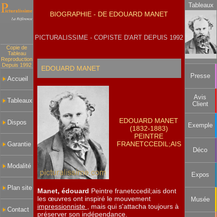
Tableaux
BIOGRAPHIE - DE EDOUARD MANET
PICTURALISSIME - COPISTE D'ART DEPUIS 1992
Copie de
Tableau
Reproduction
Depuis 1992
EDOUARD MANET
Presse
Accueil
Avis
Tableaux
Client
EDOUARD MANET
Dispos
Exemple
(1832-1883)
PEINTRE
FRANETCCEDIL;AIS
Garantie
Déco
Modalité
Expos
Plan site
Manet, édouard
Peintre franetccedil;ais dont
les œuvres ont inspiré le mouvement
Musée
impressionniste
, mais qui s'attacha toujours à
Contact
préserver son indépendance.