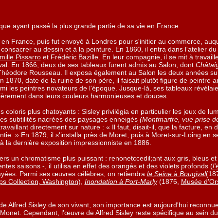
que ayant passé la plus grande partie de sa vie en France.
es en France, puis fut envoyé à Londres pour s'initier au commerce, auqu
onsacrer au dessin et à la peinture. En 1860, il entra dans l'atelier du
ille Pissarro
et Frédéric Bazille. En leur compagnie, il se mit à travail
al. En 1866, deux de ses tableaux furent admis au Salon, dont
Châtaig
e Théodore Rousseau. Il exposa également au Salon les deux années suiv
 1870, date de la ruine de son père, il faisait plutôt figure de peintre 
rmi les peintres novateurs de l'époque. Jusque-là, ses tableaux révélai
ulièrement dans leurs couleurs harmonieuses et douces.
 coloris plus chatoyants : Sisley privilégia en particulier les jeux de lu
re les subtilités nacrées des paysages enneigés
(Montmartre, vue prise de 
 travaillant directement sur nature : « Il faut, disait-il, que la factur
ntie. » En 1879, il s'installa près de Moret, puis à Moret-sur-Loing en 
 à la dernière exposition impressionniste en 1886.
vers un chromatisme plus puissant : renonetccedil;ant aux gris, bleus e
entes saisons -, il utilisa en effet des orangés et des violets profonds (
l
layées. Parmi ses œuvres célèbres, on retiendra
la Seine à Bougival
(18
ips Collection, Washington
),
Inondation à Port-Marly
(1876,
Musée d'Ors
 de Alfred Sisley de son vivant, son importance est aujourd'hui reconnu
onet. Cependant, l'œuvre de Alfred Sisley reste spécifique au sein d