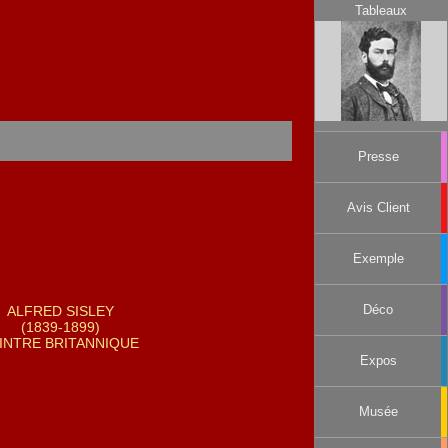
Tableaux
Presse
Avis Client
Exemple
ALFRED SISLEY
Déco
(1839-1899)
INTRE BRITANNIQUE
Expos
Musée