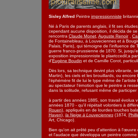
Sisley Alfred
Peintre
impressionniste
britanni
Né à Paris de parents anglais, il fit ses étud
cependant aucune disposition, il décida de se c
rencontra
Claude Monet
,
Auguste Renoir
,
Cam
de Fontainebleau, à Louveciennes et à Bougiv
Palais, Paris), qui témoigne de l'influence d
guerre franco-prussienne de 1870. Si, jusqu'en
exposition impressionniste le plaetccedil;a pa
d'
Eugène Boudin
et de Camille Corot, partic
Dès lors, sa technique devint plus vibrante, ses
Martin), les ciels et les brouillards, ou enco
l'éphémère fit de lui le type même de l'artiste
au spectateur l'émotion que le peintre a resse
dans la solitude, refusant même de participer
à partir des années 1885, son travail évolua 
années 1870 - qu'il répétait volontiers à différ
Rouen
), appliqués en de lourdes touches ba
Haven
),
la Neige à Louveciennes
(1874,
Phill
Art, Chicago).
Bien qu'on ait prêté peu d'attention à l'œuvre
et l'audace que développa un peintre comme M