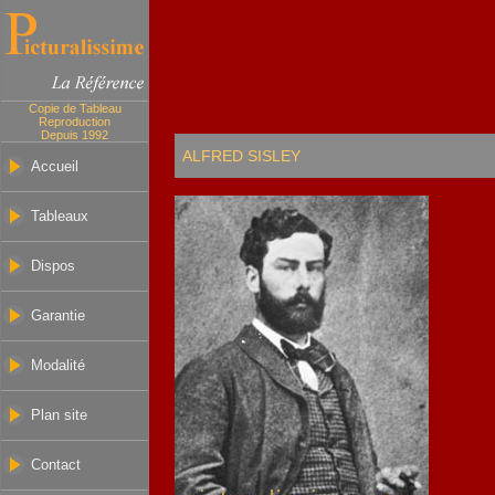
Copie de Tableau
Reproduction
Depuis 1992
ALFRED SISLEY
Accueil
Tableaux
Dispos
Garantie
Modalité
Plan site
Contact