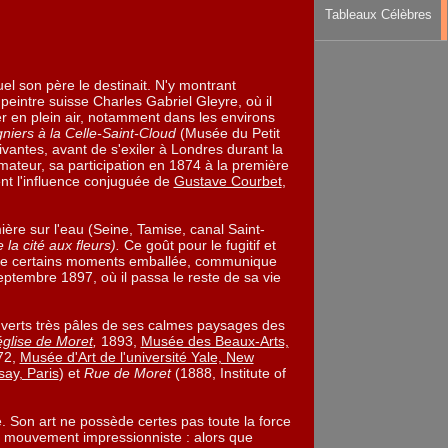
Tableaux Célèbres
el son père le destinait. N'y montrant
 peintre suisse Charles Gabriel Gleyre, où il
ler en plein air, notamment dans les environs
niers à la Celle-Saint-Cloud
(Musée du Petit
antes, avant de s'exiler à Londres durant la
amateur, sa participation en 1874 à la première
ent l'influence conjuguée de
Gustave Courbet
,
mière sur l'eau (Seine, Tamise, canal Saint-
la cité aux fleurs).
Ce goût pour le fugitif et
e, en de certains moments emballée, communique
septembre 1897, où il passa le reste de sa vie
t verts très pâles de ses calmes paysages des
'église de Moret
,
1893,
Musée des Beaux-Arts,
72,
Musée d'Art de l'université Yale, New
ay, Paris
) et
Rue de Moret
(1888, Institute of
e. Son art ne possède certes pas toute la force
u mouvement impressionniste : alors que