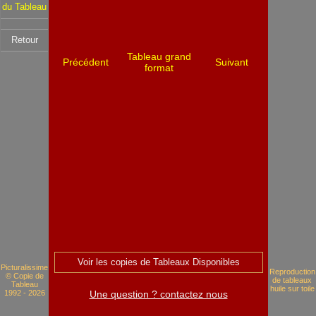
du Tableau
Retour
Tableau grand
Précédent
Suivant
format
Voir les copies de Tableaux Disponibles
Picturalissime
Reproduction
© Copie de
de tableaux
Tableau
huile sur toile
1992 - 2026
Une question ? contactez nous