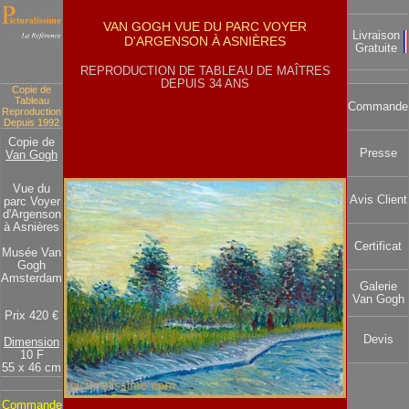
VAN GOGH VUE DU PARC VOYER
Livraison
D'ARGENSON À ASNIÈRES
Gratuite
REPRODUCTION DE TABLEAU DE MAÎTRES
DEPUIS 34 ANS
Copie de
Tableau
Commande
Reproduction
Depuis 1992
Copie de
Presse
Van Gogh
Vue du
Avis Client
parc Voyer
d'Argenson
à Asnières
Certificat
Musée Van
Gogh
Amsterdam
Galerie
Van Gogh
Prix 420 €
Devis
Dimension
10 F
55 x 46 cm
Commande