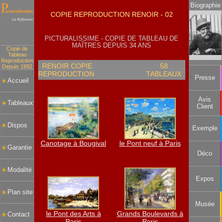
Biographie
COPIE REPRODUCTION RENOIR - 02
PICTURALISSIME - COPIE DE TABLEAU DE
MAÎTRES DEPUIS 34 ANS
Copie de
Tableau
Reproduction
RENOIR COPIE
58
Depuis 1992
REPRODUCTION
TABLEAUX
Presse
Accueil
Avis
Tableaux
Client
Dispos
Exemple
Canotage à Bougival
le Pont neuf à Paris
Garantie
Déco
Modalité
Expos
Plan site
Musée
le Pont des Arts à
Grands Boulevards à
Contact
Paris
Paris