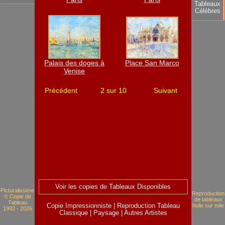
Tableaux
Célèbres
Palais des doges à
Place San Marco
Venise
Précédent
2 sur 10
Suivant
Voir les copies de Tableaux Disponibles
Picturalissime
Reproduction
© Copie de
de tableaux
Tableau
Copie Impressionniste
|
Reproduction Tableau
huile sur toile
1992 - 2026
Classique
|
Paysage
|
Autres Artistes