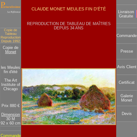
CLAUDE MONET MEULES FIN D'ÉTÉ
Livraison
Gratuite
REPRODUCTION DE TABLEAU DE MAÎTRES
DEPUIS 34 ANS
Copie de
Tableau
Commande
Reproduction
Depuis 1992
Copie de
Presse
Monet
Avis Client
les Meules
fin d'été
The Art
Certificat
Institute of
Chicago
Galerie
Monet
Prix 880 €
Devis
Dimension
30 M
92 x 60 cm
Commande