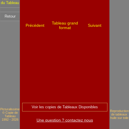
du Tableau
Retour
Tableau grand
Précédent
Suivant
format
Voir les copies de Tableaux Disponibles
Picturalissime
Reproduction
© Copie de
de tableaux
Tableau
huile sur toile
1992 - 2026
Une question ? contactez nous