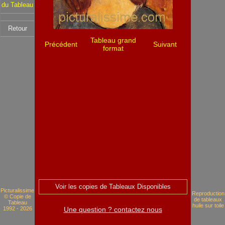
du Tableau
Retour
Tableau grand
Précédent
Suivant
format
Voir les copies de Tableaux Disponibles
Picturalissime
Reproduction
© Copie de
de tableaux
Tableau
huile sur toile
1992 - 2026
Une question ? contactez nous