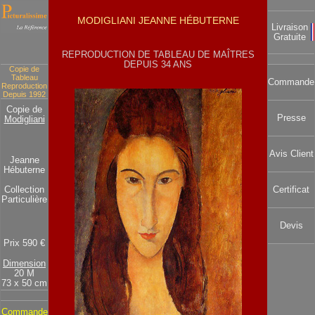
MODIGLIANI JEANNE HÉBUTERNE
Livraison
Gratuite
REPRODUCTION DE TABLEAU DE MAÎTRES
DEPUIS 34 ANS
Copie de
Tableau
Commande
Reproduction
Depuis 1992
Copie de
Presse
Modigliani
Avis Client
Jeanne
Hébuterne
Collection
Certificat
Particulière
Devis
Prix 590 €
Dimension
20 M
73 x 50 cm
Commande