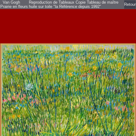
Van Gogh
Reproduction de Tableaux Copie Tableau de maître
Retour
Prairie en fleurs
huile sur toile
"la Référence depuis 1992"