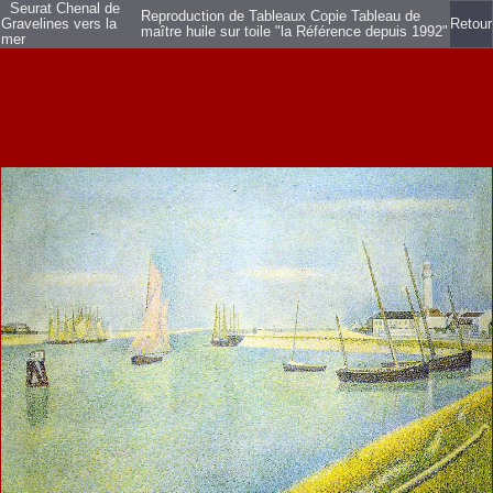
Seurat Chenal de
Reproduction de Tableaux Copie Tableau de
Gravelines vers la
Retour
maître huile sur toile
"la Référence depuis 1992"
mer