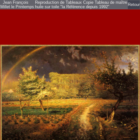
Jean François
Reproduction de Tableaux Copie Tableau de maître
Retour
Millet le Printemps
huile sur toile
"la Référence depuis 1992"