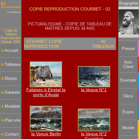
Biographie
COPIE REPRODUCTION COURBET - 02
PICTURALISSIME - COPIE DE TABLEAU DE
MAÎTRES DEPUIS 34 ANS
Copie de
Tableau
Reproduction
COURBET COPIE
40
Depuis 1992
REPRODUCTION
TABLEAUX
Presse
Accueil
Avis
Tableaux
Client
Dispos
Exemple
Falaises à Etretat la
la Vague N°1
Garantie
porte d'Avale
Déco
Modalité
Expos
Plan site
Musée
la Vague Berlin
la Vague N°2
Contact
Frankfort