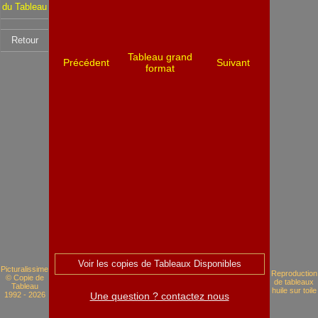
du Tableau
Retour
Tableau grand
Précédent
Suivant
format
Voir les copies de Tableaux Disponibles
Picturalissime
Reproduction
© Copie de
de tableaux
Tableau
huile sur toile
1992 - 2026
Une question ? contactez nous