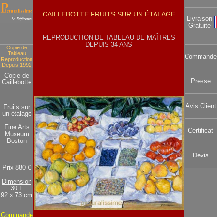
CAILLEBOTTE FRUITS SUR UN ÉTALAGE
Livraison
Gratuite
REPRODUCTION DE TABLEAU DE MAÎTRES
DEPUIS 34 ANS
Copie de
Tableau
Commande
Reproduction
Depuis 1992
Copie de
Presse
Caillebotte
Avis Client
Fruits sur
un étalage
Fine Arts
Certificat
Museum
Boston
Devis
Prix 880 €
Dimension
30 F
92 x 73 cm
Commande